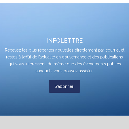
INFOLETTRE
Recevez les plus récentes nouvelles directement par courriel et
restez à l’affût de l’actualité en gouvernance et des publications
qui vous intéressent, de même que des événements publics
auxquels vous pouvez assister.
S'abonner!